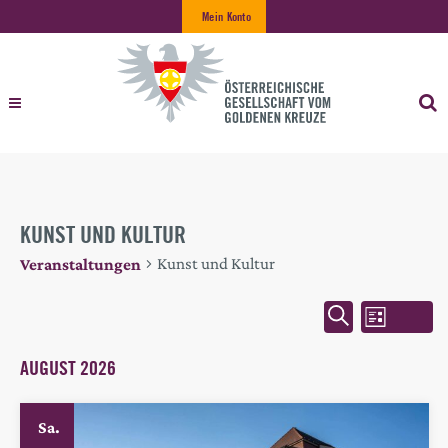
Mein Konto
KUNST UND KULTUR
Kunst und Kultur
Veranstaltungen
VERAN
VERANSTA
VERANSTALTUNGEN
Liste
Suche
ANSICH
SUCH-
AUGUST 2026
NAVIGA
UND
Sa.