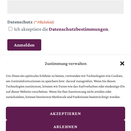
Datenschutz
(* Pflichtfeld)
Ich akzeptiere die
Datenschutzbestimmungen
.
Zustimmung verwalten
Um Ihnen ein optimales Erlebnis zu bieten, verwenden wir Technologien wie Cookies,
um Geräteinformationen zu speichern bzw. darauf zuzugreifen. Wenn Sie diesen
Technologien zustimmen, können wir Daten wie das Surfverhalten oder eindeutige IDs
auf dieser Website verarbeiten. Wenn Sie Ihre Zustimmung nicht erteilen oder
© 2024 Österreichische Gesellschaft vom Goldenen Kreuze.
zurückziehen, können bestimmte Merkmale und Funktionen beeinträchtigt werden.
Alle Rechte vorbehalten.
© website
by
smoonr
AKZEPTIEREN
Kontakt
ABLEHNEN