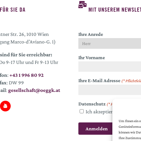
FÜR SIE DA
MIT UNSEREM NEWSLET
tner Str. 26, 1010 Wien
Ihre Anrede
gang Marco-d’Aviano-G. 1)
sind für Sie erreichbar:
Ihr Vorname
o 9-17 Uhr und Fr 9-13 Uhr
fon
:
+43 1 996 80 92
Ihre E-Mail Adresse
(* Pflichtfel
fax
: DW 99
ail
:
gesellschaft@oeggk.at
Datenschutz
(* Pflichtfeld)
Ich akzeptiere die
Datens
Um Ihnen ein o
Geräteinformat
können wir Dat
Ihre Zustimmun