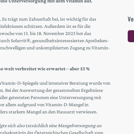
eine Unterversorgung mit dem Vitamin auf.
Ve
 Es trägt zum Zahnerhalt bei, ist wichtig für das
ektionen schützen. Außerdem ist es für die
woche von 13. bis 18. November 2023 bot das
urch Solarvit®, gesundheitsinteressierten Apotheken-
schwelligen und unkomplizierten Zugang zu Vitamin-
weit verbreitet wie erwartet – aber 53 %
Vitamin-D-Spiegels und intensiver Beratung wurde von
. Bei der Auswertung der gesammelten Ergebnisse
 aller getesteten Personen eine Unterversorgung mit
vor allem aufgrund von Vitamin-D-Mangel in
ers starkem Mangel an den Hausarzt verwiesen.
igte sich also tatsächlich eine Mangelversorgung an
eralsekretärin der Österreichischen Gesellschaft vom