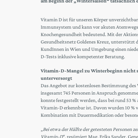
am Beginn der „Wintersaison“ tatsächlich 
Vitamin D ist für unseren Körper unverzichtbar.
Immunsystem und kann vor akuten Atemwegsinf
Knochengesundheit bedeutend. Mit der Aktions
Gesundheitsnetz Goldenes Kreuz, unterstützt d
KundInnen in Wien und Umgebung einen nieder
D-Tests inklusive kompetenter Beratung.
Vitamin-D-Mangel zu Winterbeginn nicht so 
unterversorgt
Das Angebot zur kostenlosen Bestimmung des 
insgesamt 745 Personen in Anspruch genommen
konnte festgestellt werden, dass bei rund 53 %
Vitamin-D erkennbar ist. Davon wurden 10 % 
Kombination mit Dauermedikation oder besond
„
Bei etwa der Hälfte der getesteten Personen ze
Vitamin-D
“, resümiert Mag. Erika Sander, Gen