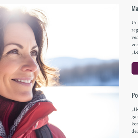
Ma
Um 
re
ver
vo
„L
Po
„H
gan
ko
de