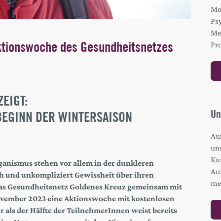
Mo
Ps
Me
ktionswoche des Gesundheitsnetzes
Pro
EIGT:
Un
BEGINN DER WINTERSAISON
Au
un
Kur
ganismus stehen vor allem in der dunkleren
Au
ch und unkompliziert Gewissheit über ihren
me
das Gesundheitsnetz Goldenes Kreuz gemeinsam mit
November 2023 eine Aktionswoche mit kostenlosen
 als der Hälfte der TeilnehmerInnen weist bereits