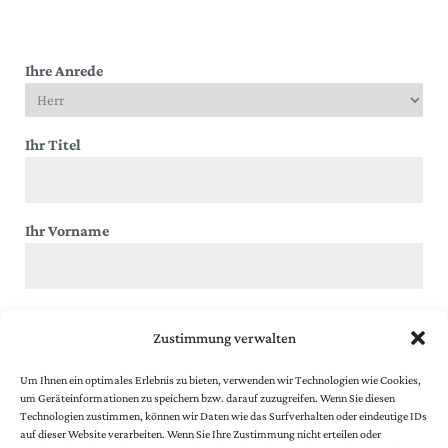
Ihre Anrede
Ihr Titel
Ihr Vorname
Ihr Nachname
Zustimmung verwalten
Um Ihnen ein optimales Erlebnis zu bieten, verwenden wir Technologien wie Cookies,
um Geräteinformationen zu speichern bzw. darauf zuzugreifen. Wenn Sie diesen
Ihre E-Mail Adresse
(* Pflichtfeld)
Technologien zustimmen, können wir Daten wie das Surfverhalten oder eindeutige IDs
auf dieser Website verarbeiten. Wenn Sie Ihre Zustimmung nicht erteilen oder