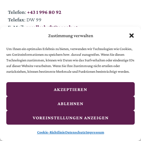
Telefon
:
+43 1 996 80 92
Telefax
: DW 99
E-Mail
:
gesellschaft@oeggk.at
Zustimmung verwalten
Um Ihnen ein optimales Erlebnis zu bieten, verwenden wir Technologien wie Cookies,
um Geräteinformationen zu speichern bzw. darauf zuzugreifen. Wenn Sie diesen
Technologien zustimmen, können wir Daten wie das Surfverhalten oder eindeutige IDs
auf dieser Website verarbeiten. Wenn Sie Ihre Zustimmung nicht erteilen oder
zurückziehen, können bestimmte Merkmale und Funktionen beeinträchtigt werden.
MIT UNSEREM NEWSLETTER UP-TO-DATE BLEIBEN
AKZEPTIEREN
Ihre Anrede
ABLEHNEN
VOREINSTELLUNGEN ANZEIGEN
Ihr Titel
Cookie-Richtlinie
Datenschutz
Impressum