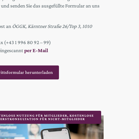
 und senden Sie das ausgefüllte Formular an uns
ost an
ÖGGK, Kärntner Straße 26/Top 3, 1010
ax (+43 1 996 80 92 – 99)
eingescannt
per E-Mail
rittsformular herunterladen
TENLOSE NUTZUNG FÜR MITGLIEDER, KOSTENLOSE
ERSTKONSULTATION FÜR NICHT-MITGLIEDER