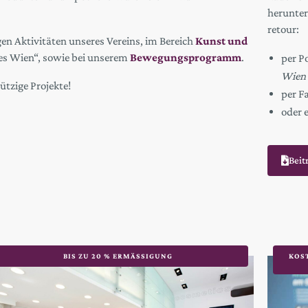
herunter
retour:
gen Aktivitäten unseres Vereins, im Bereich
Kunst und
tes Wien“, sowie bei unserem
Bewegungsprogramm
.
per P
Wien
tzige Projekte!
per F
oder 
Beit
BIS ZU 20 % ERMÄSSIGUNG
KOS