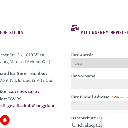
FÜR SIE DA
MIT UNSEREM NEWSLET
tner Str. 26, 1010 Wien
Ihre Anrede
gang Marco-d’Aviano-G. 1)
sind für Sie erreichbar:
Ihr Vorname
o 9-17 Uhr und Fr 9-13 Uhr
fon
:
+43 1 996 80 92
Ihre E-Mail Adresse
(* Pflichtfel
fax
: DW 99
ail
:
gesellschaft@oeggk.at
Datenschutz
(* Pflichtfeld)
Ich akzeptiere die
Datens