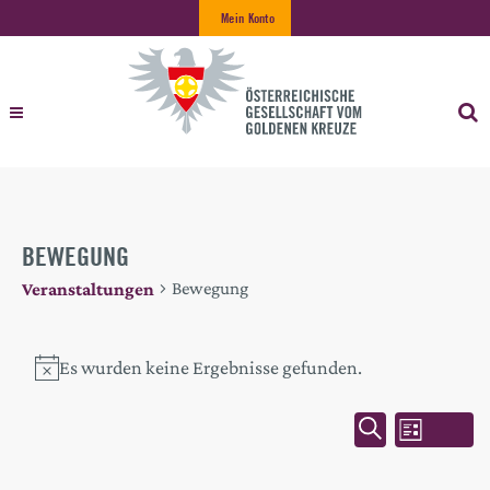
Mein Konto
BEWEGUNG
Bewegung
Veranstaltungen
VERANSTALTUNGEN
Es wurden keine Ergebnisse gefunden.
Hinweis
VERAN
VERANSTA
Liste
Suche
ANSICH
SUCH-