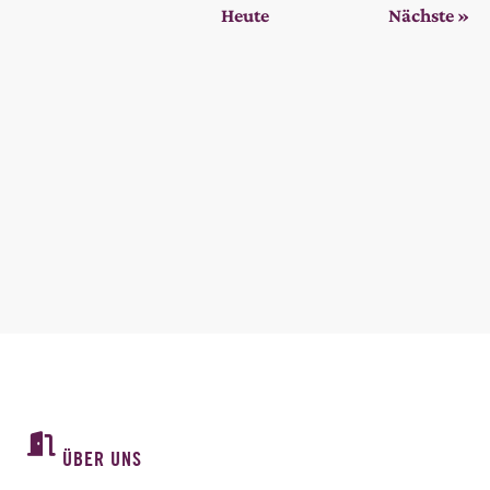
NAVIGA
Ver
Heute
Nächste
UND
ANSICHTE
ÜBER UNS