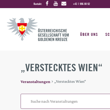
Kontakt:
+43 1 996 80 92
ÜBER UNS
S
„VERSTECKTES WIEN“
„Verstecktes Wien“
Veranstaltungen
VERANSTALTUNGEN
VERANSTALTUNGEN
Geben
SUCH-
Sie