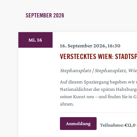
Das
UND
Schlüsselwort.
SEPTEMBER 2026
Suche
ANSICHTENNAVIGATION
nach
Veranstaltungen
16
Mi.
Schlüsselwort.
16. September 2026, 16:30
VERSTECKTES WIEN: STADTS
Stephansplatz
Stephansplatz, Wie
Auf diesem Spaziergang begeben wir un
Nationaldichter der späten Habsburge
seiner Kunst neu – und finden Sie in G
ahnen.
Anmeldung
€12,0 