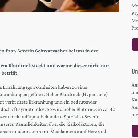
Mo
Ps
Me
Pro
n Prof. Severin Schwarzacher bei uns in der
ohem Blutdruck steckt und warum dieser nicht nur
Un
betrifft.
Au
e Ernährungsgewohnheiten haben zu einer
un
Erkrankungen geführt. Hoher Blutdruck (Hypertonie)
Kur
 weit verbreitete Erkrankung und ein bedeutender
Au
 doch oft symptomlos. So wird hoher Blutdruck in ca. 40
me
rozent nicht adäquat behandelt. Spezialist Severin
nseren Räumlichkeiten über die Risikofaktoren, die
ie sich moderne erprobte Medikamente auf Herz und