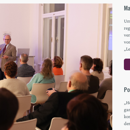
Ma
Um 
re
ver
vo
„L
Po
„H
gan
ko
de