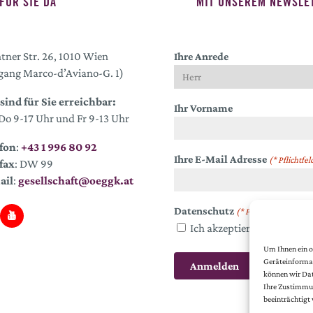
FÜR SIE DA
MIT UNSEREM NEWSLET
tner Str. 26, 1010 Wien
Ihre Anrede
gang Marco-d’Aviano-G. 1)
sind für Sie erreichbar:
Ihr Vorname
o 9-17 Uhr und Fr 9-13 Uhr
fon
:
+43 1 996 80 92
Ihre E-Mail Adresse
(* Pflichtfel
fax
: DW 99
ail
:
gesellschaft@oeggk.at
Datenschutz
(* Pflichtfeld)
Ich akzeptiere die
Datens
Um Ihnen ein o
Geräteinformat
können wir Dat
Ihre Zustimmun
beeinträchtigt