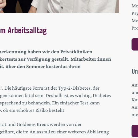
Mo
Ps
Me
m Arbeitsalltag
Pro
herkennung haben wir den Privatkliniken
ertests zur Verfügung gestellt. Mitarbeiter:innen
it, über den Sommer kostenlos ihren
Un
Au
k“. Die häufigste Form ist der Typ-2-Diabetes, der
un
en können fatal sein. Deshalb ist es wichtig, Diabetes
Kur
tsprechend zu behandeln. Ein einfacher Test kann
Au
. ob ein erhöhtes Risiko besteht.
me
nität und Goldenes Kreuz werden von der
führt, die im Anlassfall zu einer weiteren Abklärung