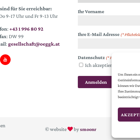
sind für Sie erreichbar:
Ihr Vorname
o 9-17 Uhr und Fr 9-13 Uhr
fon
:
+43 1 996 80 92
Ihre E-Mail Adresse
(* Pflichtfel
fax
: DW 99
ail
:
gesellschaft@oeggk.at
Datenschutz
(* Pflichtfeld)
Ich akzeptiere die
Datens
Um Ihnen ein o
Geräteinformat
können wir Dat
Ihre Zustimmun
beeinträchtigt
AKZEPT
nen
© website
by
smoonr