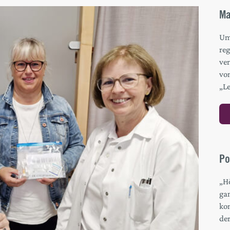
Ma
Um 
re
ver
vo
„L
Po
„H
gan
ko
de