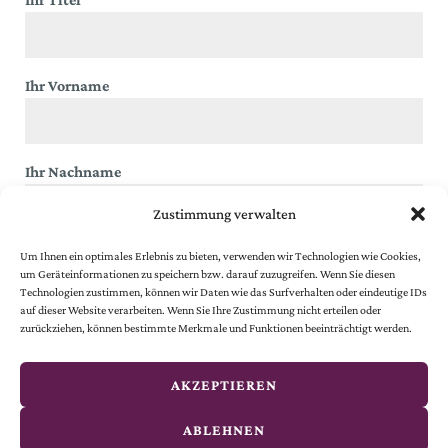
Ihr Vorname
Ihr Nachname
Zustimmung verwalten
Um Ihnen ein optimales Erlebnis zu bieten, verwenden wir Technologien wie Cookies,
Ihre E-Mail Adresse
(* Pflichtfeld)
um Geräteinformationen zu speichern bzw. darauf zuzugreifen. Wenn Sie diesen
Technologien zustimmen, können wir Daten wie das Surfverhalten oder eindeutige IDs
auf dieser Website verarbeiten. Wenn Sie Ihre Zustimmung nicht erteilen oder
zurückziehen, können bestimmte Merkmale und Funktionen beeinträchtigt werden.
Datenschutz
(* Pflichtfeld)
Ich akzeptiere die
Datenschutzbestimmungen
.
AKZEPTIEREN
ABLEHNEN