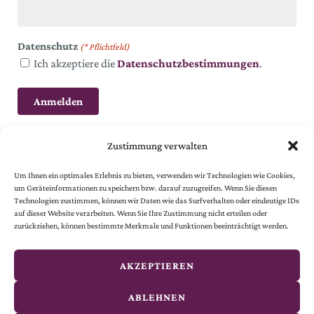
Datenschutz
(* Pflichtfeld)
Ich akzeptiere die
Datenschutzbestimmungen
.
Zustimmung verwalten
Um Ihnen ein optimales Erlebnis zu bieten, verwenden wir Technologien wie Cookies,
um Geräteinformationen zu speichern bzw. darauf zuzugreifen. Wenn Sie diesen
Technologien zustimmen, können wir Daten wie das Surfverhalten oder eindeutige IDs
auf dieser Website verarbeiten. Wenn Sie Ihre Zustimmung nicht erteilen oder
© 2024 Österreichische Gesellschaft vom Goldenen Kreuze.
zurückziehen, können bestimmte Merkmale und Funktionen beeinträchtigt werden.
Alle Rechte vorbehalten.
© website
by
smoonr
AKZEPTIEREN
Kontakt
ABLEHNEN
Impressum