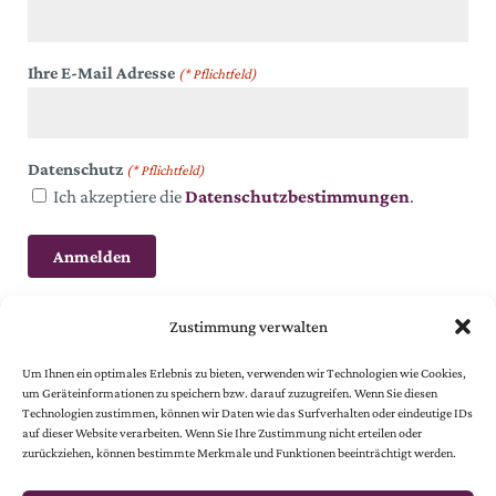
Ihre E-Mail Adresse
(* Pflichtfeld)
Datenschutz
(* Pflichtfeld)
Ich akzeptiere die
Datenschutzbestimmungen
.
Zustimmung verwalten
Um Ihnen ein optimales Erlebnis zu bieten, verwenden wir Technologien wie Cookies,
um Geräteinformationen zu speichern bzw. darauf zuzugreifen. Wenn Sie diesen
Technologien zustimmen, können wir Daten wie das Surfverhalten oder eindeutige IDs
auf dieser Website verarbeiten. Wenn Sie Ihre Zustimmung nicht erteilen oder
© 2024 Österreichische Gesellschaft vom Goldenen Kreuze.
zurückziehen, können bestimmte Merkmale und Funktionen beeinträchtigt werden.
Alle Rechte vorbehalten.