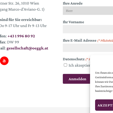
tner Str. 26, 1010 Wien
Ihre Anrede
gang Marco-d’Aviano-G. 1)
sind für Sie erreichbar:
Ihr Vorname
o 9-17 Uhr und Fr 9-13 Uhr
fon
:
+43 1 996 80 92
Ihre E-Mail Adresse
(* Pflichtfel
fax
: DW 99
ail
:
gesellschaft@oeggk.at
Datenschutz
(* Pflichtfeld)
Ich akzeptiere die
Datens
Um Ihnen ein o
Geräteinformat
können wir Dat
Ihre Zustimmun
beeinträchtigt
AKZEPT