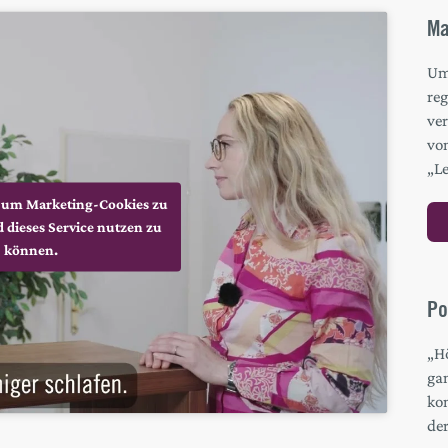
Ma
Um 
re
ver
vo
„L
r, um Marketing-Cookies zu
 dieses Service nutzen zu
können.
Po
„H
gan
ko
de