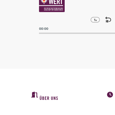
1
x
S
Change
Playba
B
00:00
Rate
ÜBER UNS