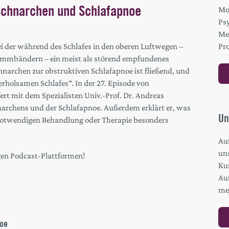
Schnarchen und Schlafapnoe
Mo
Ps
Me
Pro
ei der während des Schlafes in den oberen Luftwegen –
Stimmbändern – ein meist als störend empfundenes
archen zur obstruktiven Schlafapnoe ist fließend, und
holsamen Schlafes“. In der 27. Episode von
t mit dem Spezialisten Univ.-Prof. Dr. Andreas
rchens und der Schlafapnoe. Außerdem erklärt er, was
Un
 notwendigen Behandlung oder Therapie besonders
Au
un
igen Podcast-Plattformen!
Kur
Au
me
noe