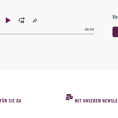
Ve
kip
Play
Jump
Share
ck
This
ackward
Pause
Forward
36:59
Episode
FÜR SIE DA
MIT UNSEREM NEWSLE