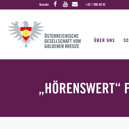
Kontakt:
+43 1 996 80 92
ÜBER UNS
S
„HÖRENSWERT“ F