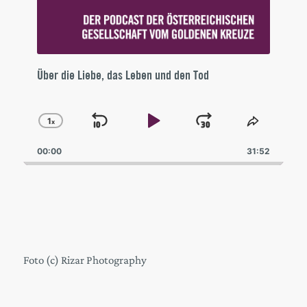
Über die Liebe, das Leben und den Tod
1
x
Skip
Play
Jump
Change
Share
Playback
This
Backward
Pause
Forward
00:00
Rate
31:52
Episode
Foto (c) Rizar Photography