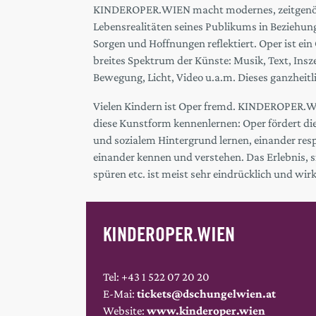
KINDEROPER.WIEN macht modernes, zeitgenöss
Lebensrealitäten seines Publikums in Beziehun
Sorgen und Hoffnungen reflektiert. Oper ist ei
breites Spektrum der Künste: Musik, Text, Ins
Bewegung, Licht, Video u.a.m. Dieses ganzheitli
Vielen Kindern ist Oper fremd. KINDEROPER.WI
diese Kunstform kennenlernen: Oper fördert di
und sozialem Hintergrund lernen, einander re
einander kennen und verstehen. Das Erlebnis, s
spüren etc. ist meist sehr eindrücklich und wirk
KINDEROPER.WIEN
Tel: +43 1 522 07 20 20
E-Mai:
tickets@dschungelwien.at
Website:
www.kinderoper.wien