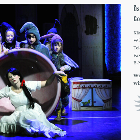
Ös
Go
Kä
Wi
Tel
Fa
E-
Wi
wi