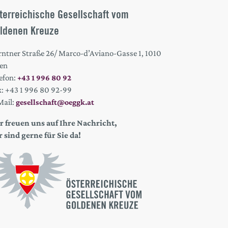
terreichische Gesellschaft vom
ldenen Kreuze
rntner Straße 26/ Marco-d’Aviano-Gasse 1, 1010
en
efon:
+43 1 996 80 92
x: +43 1 996 80 92-99
Mail:
gesellschaft@oeggk.at
r freuen uns auf Ihre Nachricht,
r sind gerne für Sie da!