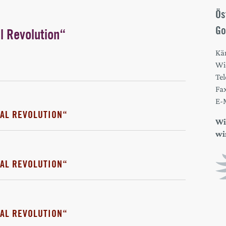
Ös
Go
l Revolution“
Kä
Wi
Tel
Fa
E-
AL REVOLUTION“
Wi
wi
AL REVOLUTION“
AL REVOLUTION“