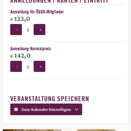
ANMELDUNGEN / KARTEN / EINTRITT
Anmeldung für ÖGGK-Mitglieder
122,0
€
-
+
Anzahl
Anmeldung Normalpreis
142,0
€
-
+
Anzahl
VERANSTALTUNG SPEICHERN
Zum Kalender hinzufügen