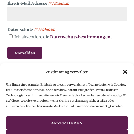
Ihre E-Mail Adresse
(* Pflichtfeld)
Datenschutz
(* Pflichtfeld)
Ich akzeptiere die
Datenschutzbestimmungen
.
Zustimmung verwalten
Um Ihnen ein optimales Erlebnis zu bieten, verwenden wir Technologien wie Cookies,
um Geräteinformationen zu speichern bzw. darauf zuzugreifen. Wenn Sie diesen
Technologien zustimmen, können wir Daten wie das Surfverhalten oder eindeutige IDs
auf dieser Website verarbeiten. Wenn Sie Ihre Zustimmung nicht erteilen oder
© 2024 Österreichische Gesellschaft vom Goldenen Kreuze.
zurückziehen, können bestimmte Merkmale und Funktionen beeinträchtigt werden.
Alle Rechte vorbehalten.
© website
by
smoonr
AKZEPTIEREN
Kontakt