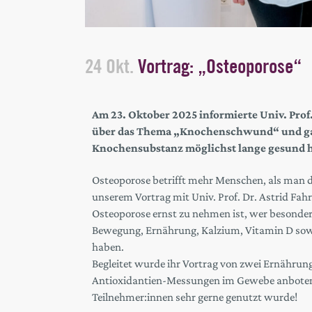
24 Okt.
Vortrag: „Osteoporose“
Am 23. Oktober 2025 informierte Univ. Pro
über das Thema „Knochenschwund“ und gab
Knochensubstanz möglichst lange gesund h
Osteoporose betrifft mehr Menschen, als man de
unserem Vortrag mit Univ. Prof. Dr. Astrid Fah
Osteoporose ernst zu nehmen ist, wer besonder
Bewegung, Ernährung, Kalzium, Vitamin D sow
haben.
Begleitet wurde ihr Vortrag von zwei Ernährungs
Antioxidantien-Messungen im Gewebe anboten –
Teilnehmer:innen sehr gerne genutzt wurde!