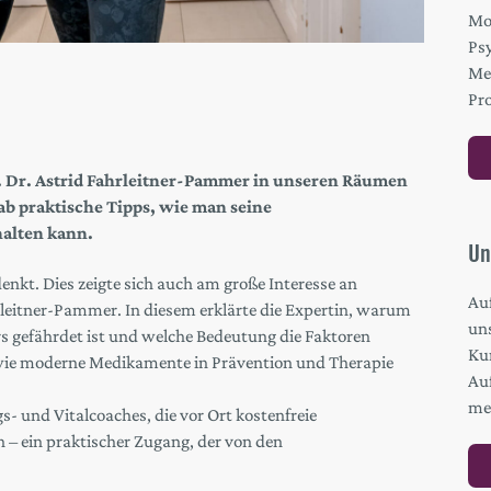
Mo
Ps
Me
Pro
f. Dr. Astrid Fahrleitner-Pammer in unseren Räumen
 praktische Tipps, wie man seine
alten kann.
Un
nkt. Dies zeigte sich auch am große Interesse an
Au
rleitner-Pammer. In diesem erklärte die Expertin, warum
un
s gefährdet ist und welche Bedeutung die Faktoren
Kur
ie moderne Medikamente in Prävention und Therapie
Au
me
- und Vitalcoaches, die vor Ort kostenfreie
 ein praktischer Zugang, der von den