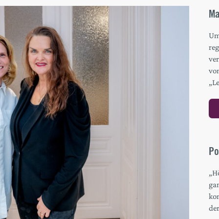
Ma
Um 
re
ver
vo
„L
Po
„H
gan
ko
de