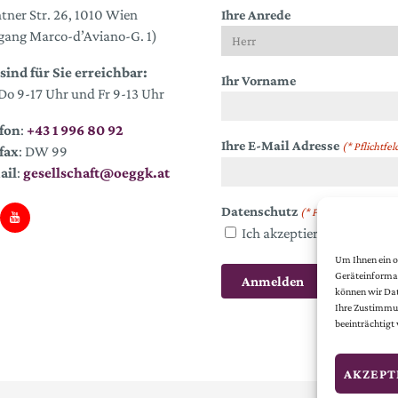
tner Str. 26, 1010 Wien
Ihre Anrede
gang Marco-d’Aviano-G. 1)
sind für Sie erreichbar:
Ihr Vorname
o 9-17 Uhr und Fr 9-13 Uhr
fon
:
+43 1 996 80 92
Ihre E-Mail Adresse
(* Pflichtfel
fax
: DW 99
ail
:
gesellschaft@oeggk.at
Datenschutz
(* Pflichtfeld)
Ich akzeptiere die
Datens
Um Ihnen ein o
Geräteinformat
können wir Dat
Ihre Zustimmun
beeinträchtigt
AKZEPT