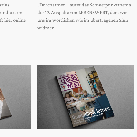
azins
„Durchatmen“ lautet das Schwerpunktthema
undheit im
der 17. Ausgabe von LEBENSWERT, dem wir
t hier online
uns im wörtlichen wie im übertragenen Sinn
widmen.