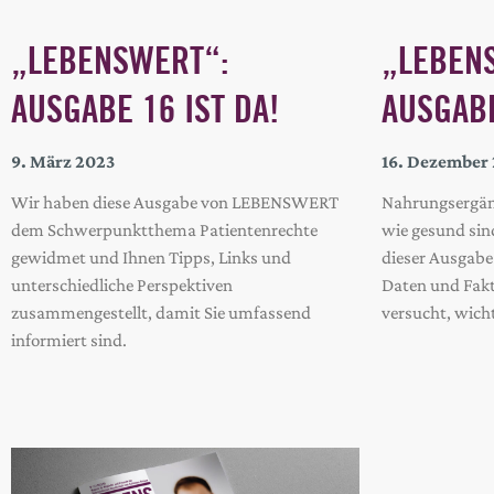
„LEBENSWERT“:
„LEBEN
AUSGABE 16 IST DA!
AUSGABE
9. März 2023
16. Dezember
Wir haben diese Ausgabe von LEBENSWERT
Nahrungsergän
dem Schwerpunktthema Patientenrechte
wie gesund sind
gewidmet und Ihnen Tipps, Links und
dieser Ausgab
unterschiedliche Perspektiven
Daten und Fak
zusammengestellt, damit Sie umfassend
versucht, wich
informiert sind.