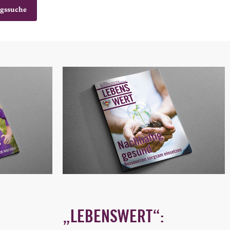
ngssuche
„LEBENSWERT“: