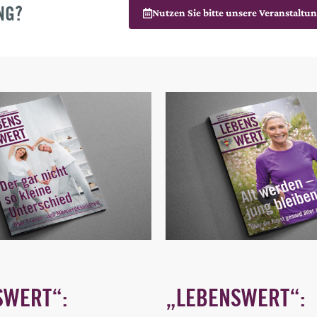
NG?
Nutzen Sie bitte unsere Veranstaltu
SWERT“:
„LEBENSWERT“: