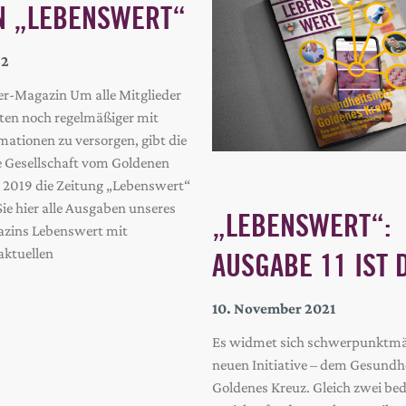
N „LEBENSWERT“
22
er-Magazin Um alle Mitglieder
rten noch regelmäßiger mit
mationen zu versorgen, gibt die
e Gesellschaft vom Goldenen
i 2019 die Zeitung „Lebenswert“
ie hier alle Ausgaben unseres
„LEBENSWERT“:
azins Lebenswert mit
aktuellen
AUSGABE 11 IST 
10. November 2021
Es widmet sich schwerpunktmä
neuen Initiative – dem Gesundh
Goldenes Kreuz. Gleich zwei b