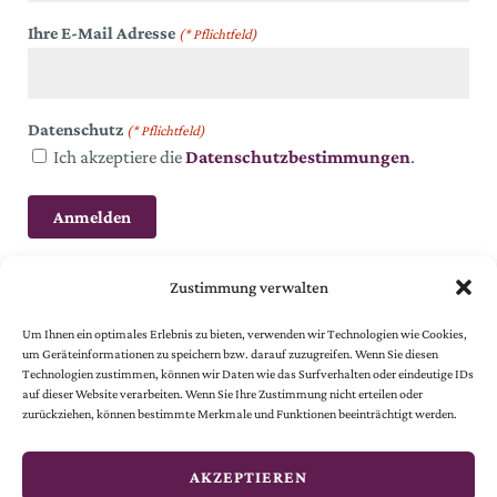
Ihre E-Mail Adresse
(* Pflichtfeld)
Datenschutz
(* Pflichtfeld)
Ich akzeptiere die
Datenschutzbestimmungen
.
Zustimmung verwalten
Um Ihnen ein optimales Erlebnis zu bieten, verwenden wir Technologien wie Cookies,
um Geräteinformationen zu speichern bzw. darauf zuzugreifen. Wenn Sie diesen
Technologien zustimmen, können wir Daten wie das Surfverhalten oder eindeutige IDs
auf dieser Website verarbeiten. Wenn Sie Ihre Zustimmung nicht erteilen oder
© 2024 Österreichische Gesellschaft vom Goldenen Kreuze.
zurückziehen, können bestimmte Merkmale und Funktionen beeinträchtigt werden.
Alle Rechte vorbehalten.
© website
by
smoonr
AKZEPTIEREN