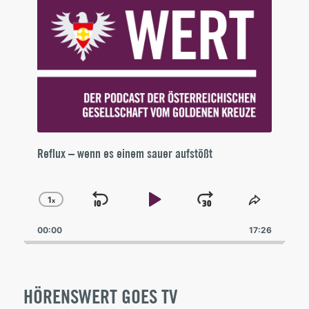
Reflux – wenn es einem sauer aufstößt
1
x
Skip
Play
Jump
Change
Share
Playback
This
Backward
Pause
Forward
00:00
Rate
17:26
Episode
HÖRENSWERT GOES TV