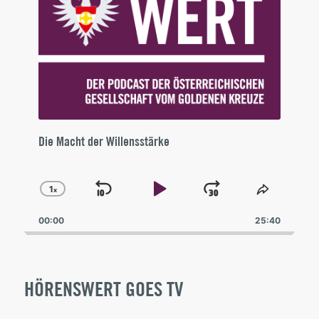
Die Macht der Willensstärke
1
x
Skip
Play
Jump
Change
Share
Playback
This
Backward
Pause
Forward
00:00
Rate
25:40
Episode
HÖRENSWERT GOES TV