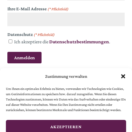
Ihre E-Mail Adresse
(* Pflichtfeld)
Datenschutz
(* Pflichtfeld)
Ich akzeptiere die
Datenschutzbestimmungen
.
Zustimmung verwalten
Um Ihnen ein optimales Erlebnis zu bieten, verwenden wir Technologien wie Cookies,
um Geräteinformationen zu speichern bzw. darauf zuzugreifen. Wenn Sie diesen
Technologien zustimmen, können wir Daten wie das Surfverhalten oder eindeutige IDs
auf dieser Website verarbeiten. Wenn Sie Ihre Zustimmung nicht erteilen oder
© 2024 Österreichische Gesellschaft vom Goldenen Kreuze.
zurückziehen, können bestimmte Merkmale und Funktionen beeinträchtigt werden.
Alle Rechte vorbehalten.
© website
by
smoonr
AKZEPTIEREN