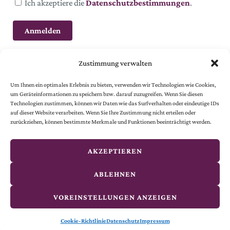
Ich akzeptiere die
Datenschutzbestimmungen
.
Zustimmung verwalten
Um Ihnen ein optimales Erlebnis zu bieten, verwenden wir Technologien wie Cookies,
um Geräteinformationen zu speichern bzw. darauf zuzugreifen. Wenn Sie diesen
Technologien zustimmen, können wir Daten wie das Surfverhalten oder eindeutige IDs
auf dieser Website verarbeiten. Wenn Sie Ihre Zustimmung nicht erteilen oder
© 2024 Österreichische Gesellschaft vom Goldenen Kreuze.
zurückziehen, können bestimmte Merkmale und Funktionen beeinträchtigt werden.
Alle Rechte vorbehalten.
© website
by
smoonr
AKZEPTIEREN
Kontakt
ABLEHNEN
Impressum
VOREINSTELLUNGEN ANZEIGEN
Datenschutz
Cookie-Richtlinie
Datenschutz
Impressum
Cookie-Richtlinie (EU)