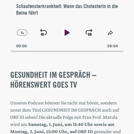
Schaufensterkrankheit: Wenn das Cholesterin in die
Beine fährt
1
x
Skip
Play
Jump
Change
Share
Playback
This
Backward
Pause
Forward
00:00
Rate
26:04
Episode
GESUNDHEIT IM GESPRÄCH –
HÖRENSWERT GOES TV
Unseren Podcast können Sie nicht nur hören, sondern
unter dem Titel GESUNDHEIT IM GESPRÄCH auch auf
ORF III sehen! Die aktuelle Folge mit Frau Prof. Matula
wird am
Samstag, 1. Juni, um 11:40 Uhr sowie am
Montag, 3. Juni, 13:00 Uhr, auf ORF III
gesendet und