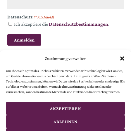
Datenschutz
(* Pflichtfeld)
Ich akzeptiere die
Datenschutzbestimmungen
.
Zustimmung verwalten
Um Ihnen ein optimales Erlebnis zu bieten, verwenden wir Technologien wie Cookies,
um Geräteinformationen zu speichern bzw. darauf zuzugreifen. Wenn Sie diesen
Technologien zustimmen, können wir Daten wie das Surfverhalten oder eindeutige IDs
auf dieser Website verarbeiten. Wenn Sie Ihre Zustimmung nicht erteilen oder
© 2024 Österreichische Gesellschaft vom Goldenen Kreuze.
zurückziehen, können bestimmte Merkmale und Funktionen beeinträchtigt werden.
Alle Rechte vorbehalten.
© website
by
smoonr
AKZEPTIEREN
Kontakt
ABLEHNEN
Impressum