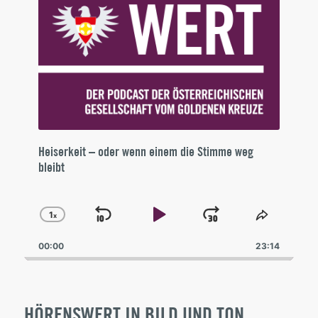
Heiserkeit – oder wenn einem die Stimme weg
bleibt
1
x
Skip
Play
Jump
Change
Share
Playback
This
Backward
Pause
Forward
00:00
Rate
23:14
Episode
HÖRENSWERT IN BILD UND TON