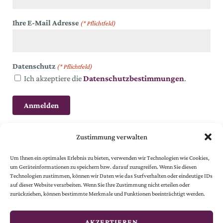
Ihre E-Mail Adresse
(* Pflichtfeld)
Datenschutz
(* Pflichtfeld)
Ich akzeptiere die
Datenschutzbestimmungen
.
Zustimmung verwalten
Um Ihnen ein optimales Erlebnis zu bieten, verwenden wir Technologien wie Cookies,
um Geräteinformationen zu speichern bzw. darauf zuzugreifen. Wenn Sie diesen
Technologien zustimmen, können wir Daten wie das Surfverhalten oder eindeutige IDs
auf dieser Website verarbeiten. Wenn Sie Ihre Zustimmung nicht erteilen oder
© 2024 Österreichische Gesellschaft vom Goldenen Kreuze.
zurückziehen, können bestimmte Merkmale und Funktionen beeinträchtigt werden.
Alle Rechte vorbehalten.
© website
by
smoonr
AKZEPTIEREN