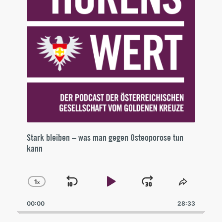
Stark bleiben – was man gegen Osteoporose tun
kann
1
x
Skip
Play
Jump
Change
Share
Playback
This
Backward
Pause
Forward
00:00
Rate
28:33
Episode