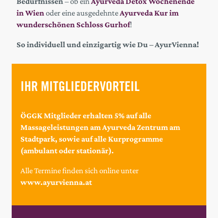
Bedürfnissen
– ob ein
Ayurveda Detox Wochenende
in Wien
oder eine ausgedehnte
Ayurveda Kur im
wunderschönen Schloss Gurhof
!
So individuell und einzigartig wie Du – AyurVienna!
IHR MITGLIEDERVORTEIL
ÖGGK Mitglieder erhalten 5% auf alle
Massageleistungen am Ayurveda Zentrum am
Stadtpark, sowie auf alle Kurprogramme
(ambulant oder stationär).
Alle Termine finden sich online unter
www.ayurvienna.at