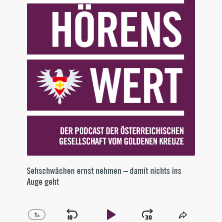
Sehschwächen ernst nehmen – damit nichts ins
Auge geht
1
x
Skip
Play
Jump
Change
Share