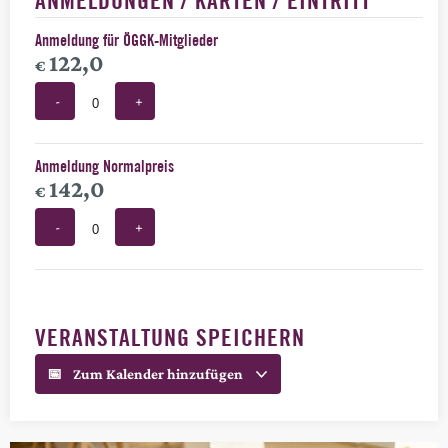
ANMELDUNGEN / KARTEN / EINTRITT
Anmeldung für ÖGGK-Mitglieder
122,0
€
-
+
Anzahl
Anmeldung Normalpreis
142,0
€
-
+
Anzahl
VERANSTALTUNG SPEICHERN
Zum Kalender hinzufügen