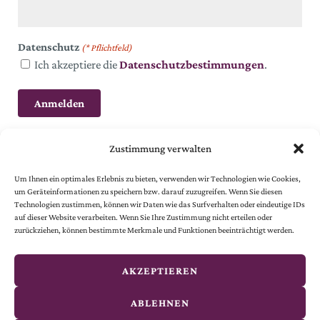
Datenschutz
(* Pflichtfeld)
Ich akzeptiere die
Datenschutzbestimmungen
.
Zustimmung verwalten
Um Ihnen ein optimales Erlebnis zu bieten, verwenden wir Technologien wie Cookies,
um Geräteinformationen zu speichern bzw. darauf zuzugreifen. Wenn Sie diesen
Technologien zustimmen, können wir Daten wie das Surfverhalten oder eindeutige IDs
auf dieser Website verarbeiten. Wenn Sie Ihre Zustimmung nicht erteilen oder
© 2024 Österreichische Gesellschaft vom Goldenen Kreuze.
zurückziehen, können bestimmte Merkmale und Funktionen beeinträchtigt werden.
Alle Rechte vorbehalten.
© website
by
smoonr
AKZEPTIEREN
Kontakt
ABLEHNEN
Impressum