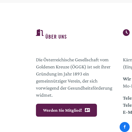
ÜBER UNS
Die Österreichische Gesellschaft vom
Kärn
Goldenen Kreuze (ÖGGK) ist seit ihrer
(Ein
Gründung im Jahr 1893 ein
Wir 
gemeinnütziger Verein, der sich
Mo-D
vorwiegend der Gesundheitsförderung
widmet.
Tele
Tele
Werden Sie Mitglied!
E-M